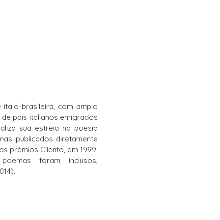
ítalo-brasileira, com amplo
 de pais italianos emigrados
ealiza sua estreia na poesia
mas publicados diretamente
s prêmios Cilento, em 1999,
poemas foram inclusos,
014).