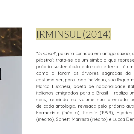
IRMINSUL (2014)
“
Irminsul
”, palavra cunhada em antigo saxão, s
pilastra”; trata-se de um símbolo que repres
próprio sustentáculo entre céu e terra - é um 
como o foram as árvores sagradas da m
costuma ser, para todo indivíduo, sua língua
Marco Lucchesi, poeta de nacionalidade ítalo
italianos emigrados para o Brasil – realiz
seus, reunindo no volume sua premiada poe
delicada antologia, revisada pelo próprio auto
Farmacista (inédito), Poesie (1999), Hyades
(inédito), Sonetti Marinisti (inédito) e Lucca De