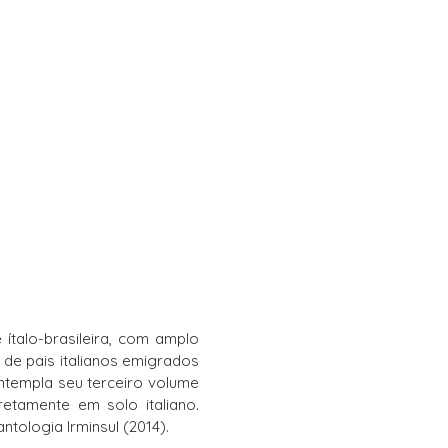
ítalo-brasileira, com amplo
 de pais italianos emigrados
ontempla seu terceiro volume
retamente em solo italiano.
ntologia Irminsul (2014).