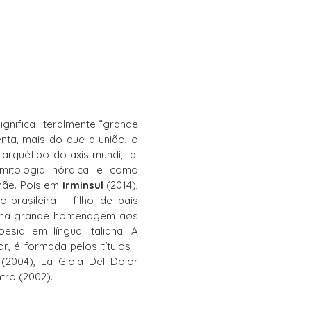
ignifica literalmente “grande
enta, mais do que a união, o
arquétipo do axis mundi, tal
itologia nórdica e como
-mãe. Pois em
Irminsul
(2014),
-brasileira – filho de pais
a uma grande homenagem aos
sia em língua italiana. A
r, é formada pelos títulos Il
 (2004), La Gioia Del Dolor
ntro (2002).