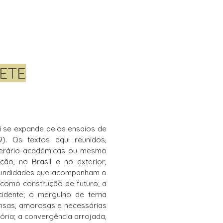
NETE
i se expande pelos ensaios de
). Os textos aqui reunidos,
iterário-acadêmicas ou mesmo
ção, no Brasil e no exterior,
ofundidades que acompanham o
como construção de futuro; a
cidente; o mergulho de terna
ensas, amorosas e necessárias
tória; a convergência arrojada,