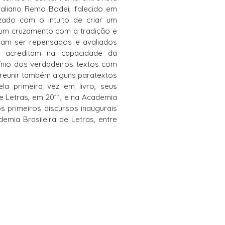
 italiano Remo Bodei, falecido em
zado com o intuito de criar um
a um cruzamento com a tradição e
iam ser repensados e avaliados
 acreditam na capacidade da
cínio dos verdadeiros textos com
e reunir também alguns paratextos
la primeira vez em livro, seus
e Letras, em 2011, e na Academia
s primeiros discursos inaugurais
mia Brasileira de Letras, entre