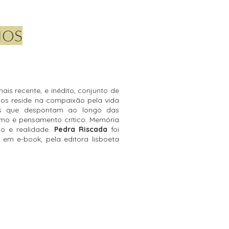
IOS
ais recente, e inédito, conjunto de
tos
reside na compaixão pela vida
zes que despontam ao longo das
smo e pensamento crítico. Memória
ão e realidade.
Pedra Riscada
foi
em e-book, pela editora lisboeta