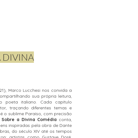
 DIVINA
21), Marco Lucchesi nos convida a
ompartilhando sua própria leitura,
 poeta italiano. Cada capítulo
or, traçando diferentes temas e
té o sublime Paraíso, com precisão
 Sobre a Divina Comédia
conta,
ens inspiradas pela obra de Dante
bras, do século XIV até os tempos
rton: artistas como Gustave Doré,