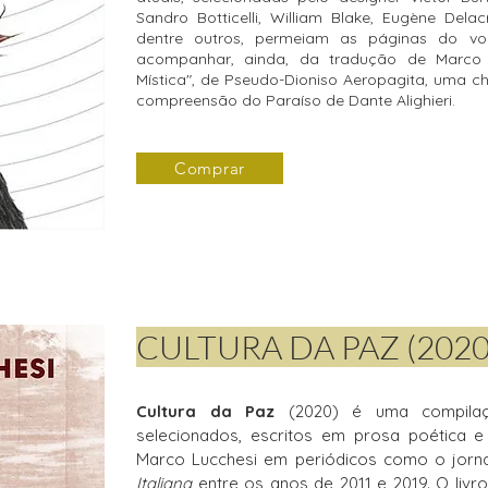
Sandro Botticelli, William Blake, Eugène Delacr
dentre outros, permeiam as páginas do vo
acompanhar, ainda, da tradução de Marco 
Mística", de Pseudo-Dioniso Aeropagita, uma c
compreensão do Paraíso de Dante Alighieri.
Comprar
CULTURA DA PAZ (2020
Cultura da Paz
(2020) é uma compilaç
selecionados, escritos em prosa poética e
Marco Lucchesi em periódicos como o jorna
Italiana
entre os anos de 2011 e 2019. O liv