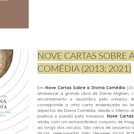
NOVE CARTAS SOBRE A
COMÉDIA (2013; 2021)
Em
Nove Cartas Sobre a Divina Comédia
(20
atravessar a grande obra de Dante Alighieri, c
encantamento e assombro pelo universo do
corresponde a uma carta endereçada ao leit
aspectos da Divina Comédia, desde o Inferno a
poética e paixão pela travessia.
Nove Cartas
ainda, com um extraordinário conjunto de imag
ao longo dos séculos. São cerca de sessenta o
atuais, selecionadas pelo designer Victor Bu