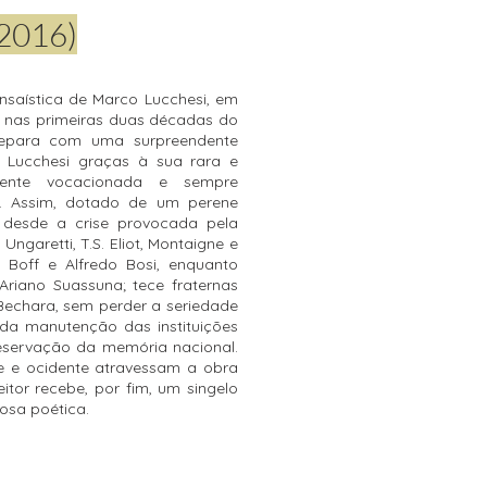
2016)
nsaística de Marco Lucchesi, em
s nas primeiras duas décadas do
 depara com uma surpreendente
o Lucchesi graças à sua rara e
camente vocacionada e sempre
. Assim, dotado de um perene
a desde a crise provocada pela
ngaretti, T.S. Eliot, Montaigne e
 Boff e Alfredo Bosi, enquanto
Ariano Suassuna; tece fraternas
 Bechara, sem perder a seriedade
da manutenção das instituições
reservação da memória nacional.
nte e ocidente atravessam a obra
eitor recebe, por fim, um singelo
osa poética.