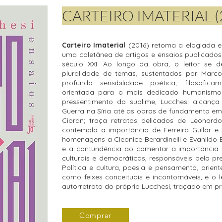
CARTEIRO IMATERIAL (
Carteiro Imaterial
(2016) retoma a elogiada e
uma coletânea de artigos e ensaios publicado
século XXI. Ao longo da obra, o leitor se
pluralidade de temas, sustentados por Marc
profunda sensibilidade poética, filosofi
orientada para o mais dedicado humanismo
pressentimento do sublime, Lucchesi alcanç
Guerra na Síria até as obras de fundamento em U
Cioran; traça retratos delicados de Leonardo
contempla a importância de Ferreira Gullar e 
homenagens a Cleonice Berardinelli e Evanildo
e a contundência ao comentar a importância 
culturais e democráticas, responsáveis pela p
Política e cultura, poesia e pensamento, orie
como feixes conceituais e incontornáveis, e o l
autorretrato do próprio Lucchesi, traçado em pr
Comprar