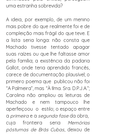
uma estranha sobrevida?
A ideia, por exemplo, de um menino
mais pobre do que realmente foi e de
compleição mais frágil do que teve. E
a lista seria longa: não consta que
Machado tivesse tentado apagar
suas raízes ou que lhe faltasse amor
pela família; a existência da padaria
Gallot, onde teria aprendido francês,
carece de documentação plausível; o
primeiro poema que publicou não foi
“A Palmeira”, mas “À Ilma. Sra. D.P.J.A.”;
Carolina não ampliou as leituras de
Machado e nem tampouco lhe
aperfeiçoou o estilo; o espaço entre
a
primeira
e a
segunda fase
da obra,
cuja fronteira seria
Memórias
póstumas de Brás Cubas
, deixou de