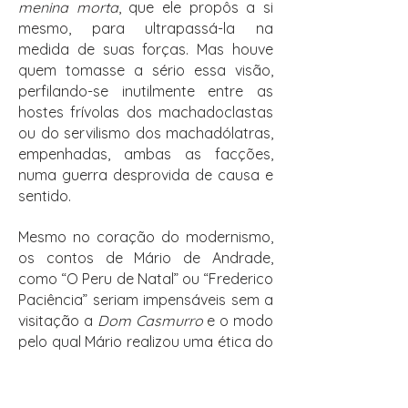
menina morta
, que ele propôs a si
mesmo, para ultrapassá-la na
medida de suas forças. Mas houve
quem tomasse a sério essa visão,
perfilando-se inutilmente entre as
hostes frívolas dos machadoclastas
ou do servilismo dos machadólatras,
empenhadas, ambas as facções,
numa guerra desprovida de causa e
sentido.
Mesmo no coração do modernismo,
os contos de Mário de Andrade,
como “O Peru de Natal” ou “Frederico
Paciência” seriam impensáveis sem a
visitação a
Dom Casmurro
e o modo
pelo qual Mário realizou uma ética do
deslocamento. O mesmo valendo
para o Machado Penumbra das
Memórias sentimentais de João