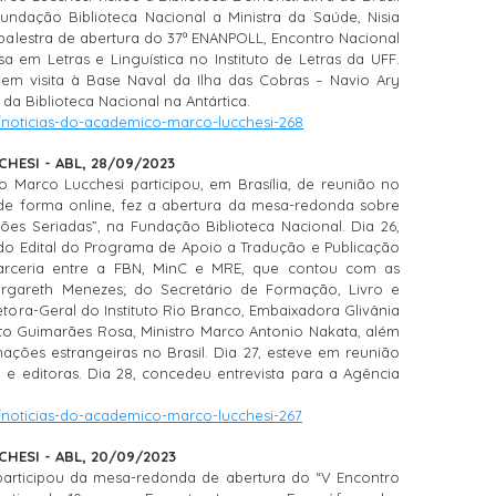
undação Biblioteca Nacional a Ministra da Saúde, Nisia
 palestra de abertura do 37ª ENANPOLL, Encontro Nacional
 em Letras e Linguística no Instituto de Letras da UFF.
N em visita à Base Naval da Ilha das Cobras – Navio Ary
da Biblioteca Nacional na Antártica.
/noticias-do-academico-marco-lucchesi-268
HESI - ABL, 28/09/2023
o Marco Lucchesi participou, em Brasília, de reunião no
 de forma online, fez a abertura da mesa-redonda sobre
ões Seriadas”, na Fundação Biblioteca Nacional.
Dia 26,
 do Edital do Programa de Apoio a Tradução e Publicação
 parceria entre a FBN, MinC e MRE, que contou com as
argareth Menezes; do Secretário de Formação, Livro e
etora-Geral do Instituto Rio Branco, Embaixadora Glivânia
tuto Guimarães Rosa, Ministro Marco Antonio Nakata, além
ações estrangeiras no Brasil. Dia 27, esteve em reunião
e editoras. Dia 28, concedeu entrevista para a Agência
/noticias-do-academico-marco-lucchesi-267
HESI - ABL, 20/09/2023
participou da mesa-redonda de abertura do “V Encontro