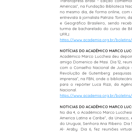
Transfopress Brasil - Edição comemo
Américas”, na Fundação Biblioteca Na
no mesmo dia, de forma online, com 
entrevista à jornalista Patrizia Tonini,
e Geográfico Brasileiro, sendo rece
turma de bacharelado do curso de Bi
UFRJ.
https://www.academia.org.br/boletins
NOTÍCIAS DO ACADÊMICO MARCO LUCCH
Acadêmico Marco Lucchesi deu depoi
amigo Domenico de Masi. Dia 12, reuni
com o Conselho Nacional de Justiça – 
Revolução de Gutemberg: pesquisas
imprensa”, na FBN, onde o bibliotecári
para o repórter Luca Rizzi, da Agên
Nacional.
https://www.academia.org.br/boletins
NOTICIAS DO ACADÊMICO MARCO LUCCH
No dia 4, o Acadêmico Marco Lucches
America Latina e Caribe”, da Unesco;
do Uruguai, Senhora Ana Ribeiro. Dia 5
Al- Araby. Dia 6, fez reuniões virt