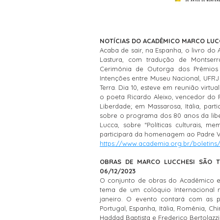
NOTÍCIAS DO ACADÊMICO MARCO LUCCH
Acaba de sair, na Espanha, o livro do 
Lastura, com tradução de Montserr
Cerimônia de Outorga dos Prêmios 
Intenções entre Museu Nacional, UFRJ 
Terra. Dia 10, esteve em reunião virtua
o poeta Ricardo Aleixo, vencedor do
Liberdade; em Massarosa, Itália, part
sobre o programa dos 80 anos da liber
Lucca, sobre “Políticas culturais, me
participará da homenagem ao Padre Val
https://www.academia.org.br/boletins
OBRAS DE MARCO LUCCHESI SÃO T
06/12/2023
O conjunto de obras do Acadêmico e 
tema de um colóquio Internacional 
janeiro. O evento contará com as pa
Portugal, Espanha, Itália, Romênia, C
Haddad Baptista e Frederico Bertolazzi