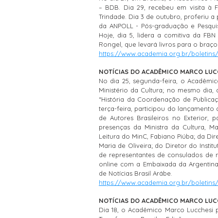
– BDB. Dia 29, recebeu em visita à F
Trindade. Dia 3 de outubro, proferiu a
da ANPOLL - Pós-graduação e Pesquisa
Hoje, dia 5, lidera a comitiva da FB
Rongel, que levará livros para o braço 
https://www.academia.org.br/boletins
NOTÍCIAS DO ACADÊMICO MARCO LUCC
No dia 25, segunda-feira, o Acadêmic
Ministério da Cultura; no mesmo dia,
“História da Coordenação de Publicaç
terça-feira, participou do lançamento
de Autores Brasileiros no Exterior,
presenças da Ministra da Cultura, M
Leitura do MinC, Fabiano Piúba; da Dir
Maria de Oliveira; do Diretor do Insti
de representantes de consulados de n
online com a Embaixada da Argentina 
de Notícias Brasil Arábe.
https://www.academia.org.br/boletins
NOTÍCIAS DO ACADÊMICO MARCO LUCC
Dia 18, o Acadêmico Marco Lucchesi 