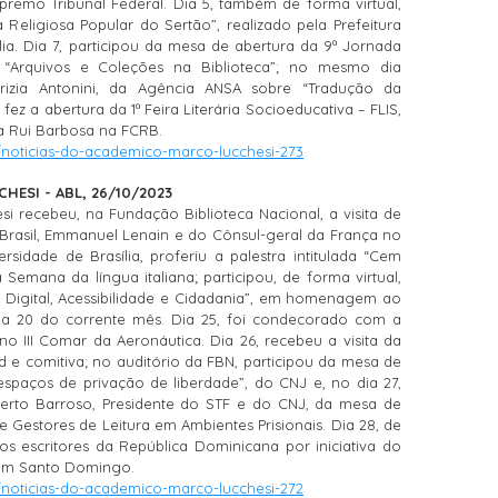
premo Tribunal Federal. Dia 5, também de forma virtual,
Religiosa Popular do Sertão”, realizado pela Prefeitura
ia. Dia 7, participou da mesa de abertura da 9ª Jornada
a “Arquivos e Coleções na Biblioteca”; no mesmo dia
atrizia Antonini, da Agência ANSA sobre “Tradução da
ez a abertura da 1ª Feira Literária Socioeducativa – FLIS,
a Rui Barbosa na FCRB.
/noticias-do-academico-marco-lucchesi-273
ESI - ABL, 26/10/2023
i recebeu, na Fundação Biblioteca Nacional, a visita de
Brasil, Emmanuel Lenain e do Cônsul-geral da França no
rsidade de Brasília, proferiu a palestra intitulada “Cem
a Semana da língua italiana; participou, de forma virtual,
a Digital, Acessibilidade e Cidadania”, em homenagem ao
ia 20 do corrente mês.
Dia 25, foi condecorado com a
 III Comar da Aeronáutica. Dia 26, recebeu a visita da
 e comitiva; no auditório da FBN, participou da mesa de
espaços de privação de liberdade”, do CNJ e, no dia 27,
erto Barroso, Presidente do STF e do CNJ, da mesa de
Gestores de Leitura em Ambientes Prisionais. Dia 28, de
s escritores da República Dominicana por iniciativa do
, em Santo Domingo.
/noticias-do-academico-marco-lucchesi-272