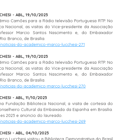
ESI - ABL, 19/10/2023
Prêmio Camões para a Rádio televisão Portuguesa RTP. No
ca Nacional, as visitas do Vice-presidente da Associação
rofessor Marcio Santos Nascimento e, do Embaixador
io Branco, de Brasília.​
/noticias-do-academico-marco-lucchesi-271
ESI - ABL, 19/10/2023
Prêmio Camões para a Rádio televisão Portuguesa RTP. No
ca Nacional, as visitas do Vice-presidente da Associação
rofessor Marcio Santos Nascimento e, do Embaixador
io Branco, de Brasília.​
/noticias-do-academico-marco-lucchesi-270
ESI - ABL, 11/10/2023
 Fundação Biblioteca Nacional, a visita de cortesia do
nselheiro Cultural da Embaixada da Espanha em Brasília.
es 2023 e anúncio do laureado.​
/noticias-do-academico-marco-lucchesi-269
HESI - ABL, 04/10/2023
rco Lucchesi visitou a Biblioteca Demonstrativa do Brasil