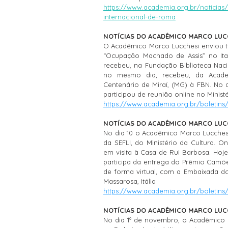
https://www.academia.org.br/noticias
internacional-de-roma
NOTÍCIAS DO ACADÊMICO MARCO LUCCH
O Acadêmico Marco Lucchesi enviou tex
“Ocupação Machado de Assis” no Itaú
recebeu, na Fundação Biblioteca Nacio
no mesmo dia, recebeu, da Acade
Centenário de Miraí, (MG) à FBN. No d
participou de reunião online no Ministé
https://www.academia.org.br/boletins
NOTÍCIAS DO ACADÊMICO MARCO LUCCH
No dia 10 o Acadêmico Marco Lucchesi
da SEFLI, do Ministério da Cultura. 
em visita à Casa de Rui Barbosa. Hoje
participa da entrega do Prêmio Camões 
de forma virtual, com a Embaixada do B
Massarosa, Itália
https://www.academia.org.br/boletins
NOTÍCIAS DO ACADÊMICO MARCO LUCCH
No dia 1º de novembro, o Acadêmico 