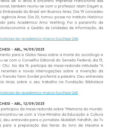
rativa de 10 anos e Encontro Imprensa Francófona das
cional; também reuniu-se com o professor Islam Dayeh e,
a Embaixada do Brasil em Buenos Aires. Dia 19 concedeu
 da agência Ansa. Dia 20, tomou posse no Instituto Histórico
bido pelo Acadêmico Arno Wehling. Foi o paraninfo da
blioteconomia e Gestão de Unidades de Informação, da
/noticias-do-academico-marco-lucchesi-266
ESI - ABL, 14/09/2023
mento para a Globo News sobre a morte do sociólogo e
u-se com o Conselho Editorial do Senado Federal; dia 13,
CNJ. No dia 14, participa da mesa-redonda intitulada “A
 recentes e novas interrogações sobre a invenção da
o francês Yann Sordet proferirá a palestra. Deu entrevista
cia Ansa, sobre o seu trabalho na Fundação Biblioteca
/noticias-do-academico-marco-lucchesi-265
ESI - ABL, 12/09/2023
i participou da mesa-redonda sobre “Memória do mundo:
 encontrou-se com a Vice-Ministra da Educação e Cultura
, deu entrevista para o jornalista Abdallah Yahdhih, da Tv
uais para a preparação das feiras do livro de Havana e