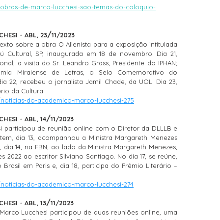
/obras-de-marco-lucchesi-sao-temas-do-coloquio-
/
ESI - ABL, 23
11/2023
to sobre a obra O Alienista para a exposição intitulada
 Cultural, SP, inaugurada em 18 de novembro. Dia 21,
nal, a visita do Sr. Leandro Grass, Presidente do IPHAN;
mia Miraiense de Letras, o Selo Comemorativo do
ia 22, recebeu o jornalista Jamil Chade, da UOL. Dia 23,
rio da Cultura.
/noticias-do-academico-marco-lucchesi-275
/
ESI - ABL, 14
11/2023
 participou de reunião online com o Diretor da DLLLB e
Ontem, dia 13, acompanhou a Ministra Margareth Menezes
, dia 14, na FBN, ao lado da Ministra Margareth Menezes,
2022 ao escritor Silviano Santiago. No dia 17, se reúne,
rasil em Paris e, dia 18, participa do Prêmio Literário –
/noticias-do-academico-marco-lucchesi-274
/
ESI - ABL, 13
11/2023
Marco Lucchesi participou de duas reuniões online, uma