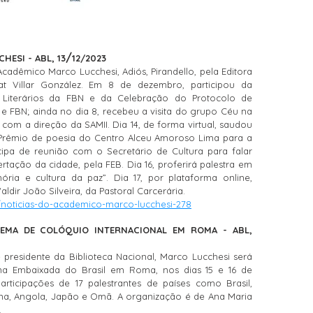
/
ESI - ABL, 13
12/2023
Acadêmico Marco Lucchesi, Adiós, Pirandello, pela Editora
at Villar González. Em 8 de dezembro, participou da
Literários da FBN e da Celebração do Protocolo de
e FBN; ainda no dia 8, recebeu a visita do grupo Céu na
l com a direção da SAMII. Dia 14, de forma virtual, saudou
 Prêmio de poesia do Centro Alceu Amoroso Lima para a
icipa de reunião com o Secretário de Cultura para falar
tação da cidade, pela FEB. Dia 16, proferirá palestra em
mória e cultura da paz”. Dia 17, por plataforma online,
dir João Silveira, da Pastoral Carcerária.
/noticias-do-academico-marco-lucchesi-278
EMA DE COLÓQUIO INTERNACIONAL EM ROMA - ABL,
presidente da Biblioteca Nacional, Marco Lucchesi será
na Embaixada do Brasil em Roma, nos dias 15 e 16 de
rticipações de 17 palestrantes de países como Brasil,
hina, Angola, Japão e Omã. A organização é de Ana Maria
.