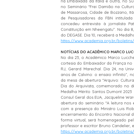
na Embaixada da Itália e outra, no Su
no Seminário “Frei Damião na Cultura 
de Massarosa, Cidade de Bozzano, Itál
de Pesquisadores da FBN intitulad
concedeu entrevista à jornalista P
Constituição em Nheengatu”. No dia 8, f
do DEGASE. Dia 10, receberá a Medalh
https://www.academia.org.br/boletins
NOTÍCIAS DO ACADÊMICO MARCO LUCCH
N
o dia 23, o Acadêmico Marco Lucches
cortesia do Embaixador da França no 
RJ, Gerard Marechal. Dia 24, na Unive
anos de Calvino: o ensaio infinito”, n
da mesa de abertura “Arquivo: Cultur
Dia do Arquivista, comemorado no d
Medalha Mérito Santos Dumont 2023 no
Consul Geral dos EUA, Jacqueline Ward
abertura do seminário “A leitura nos 
com a presença do Ministro Luis Rob
encerramento do Encontro Nacional de 
forma virtual, será homenageado pelo
professor e escritor Bruno Candelier
https://www.academia.org.br/boletins