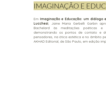
IMAGINAÇÃO E EDUC
Em
Imaginação e Educação: um diálogo e
Lucchesi
, Jaine Maria Gerbelli Garbin apr
Bachelard às meditações poéticas e r
demonstrando os pontos de contato e d
pensadores, na ótica estética e no âmbito p
AKHAD Editorial, de São Paulo, em edição im