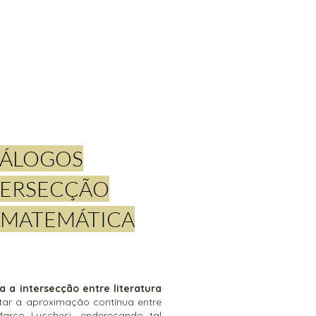
IÁLOGOS
NTERSECÇÃO
E MATEMÁTICA
a a intersecção entre literatura
otar a aproximação contínua entre
Marco Lucchesi, endereçando tal