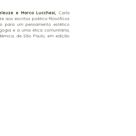
eleuze e Marco Lucchesi,
Carla
e aos escritos poético-filosóficos
uo para um pensamento estético
gogia e a uma ética comunitária,
adêmica, de São Paulo, em edição