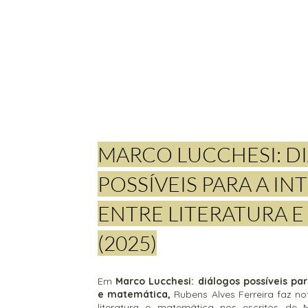
MARCO LUCCHESI: D
POSSÍVEIS PARA A I
ENTRE LITERATURA 
(2025)
Em
Marco Lucchesi: diálogos possíveis par
e matemática
,
Rubens Alves Ferreira faz n
literatura e matemática nos escritos de 