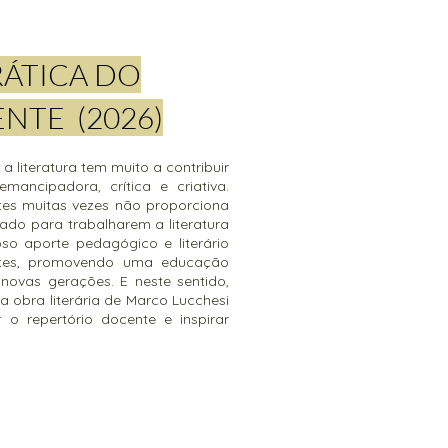
RÁTICA DO
NTE (2026)
a literatura tem muito a contribuir
ncipadora, crítica e criativa.
tes muitas vezes não proporciona
ado para trabalharem a literatura
oso aporte pedagógico e literário
entes, promovendo uma educação
novas gerações. E neste sentido,
 obra literária de Marco Lucchesi
 o repertório docente e inspirar